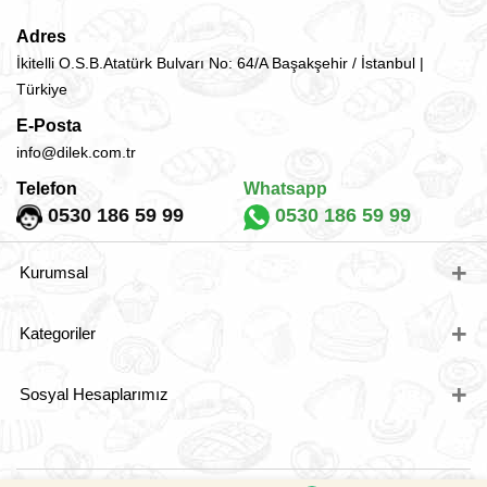
Adres
İkitelli O.S.B.Atatürk Bulvarı No: 64/A Başakşehir / İstanbul |
Türkiye
E-Posta
info@dilek.com.tr
Telefon
Whatsapp
0530 186 59 99
0530 186 59 99
Kurumsal
Hakkımızda
Kategoriler
Teslimat Koşulları
Üyelik ve Kullanm Şartları
Baklavalar
Gizlilik ve Ödeme Güvenliği
Sosyal Hesaplarımız
Börekler
Satış Sözleşmesi
Sütlü Tatlılar
Banka Hesaplarımız
Facebook
Pastalar
İletişim
Twitter
Kurabiyeler