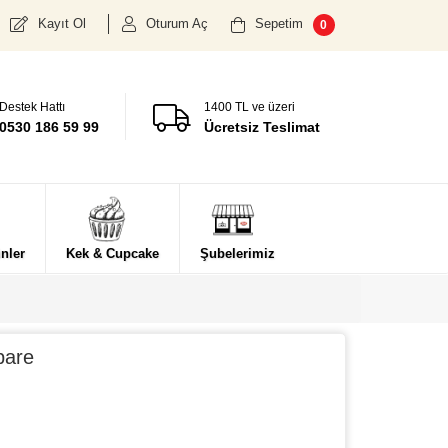
Kayıt Ol
Oturum Aç
Sepetim
0
Destek Hattı
1400 TL ve üzeri
0530 186 59 99
Ücretsiz Teslimat
nler
Kek & Cupcake
Şubelerimiz
pare