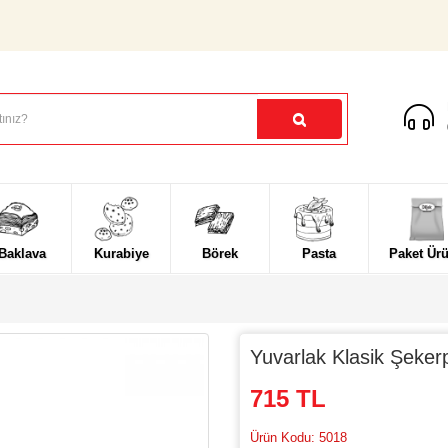
Baklava
Kurabiye
Börek
Pasta
Paket Ürü
Yuvarlak Klasik Şeker
715 TL
Ürün Kodu: 5018