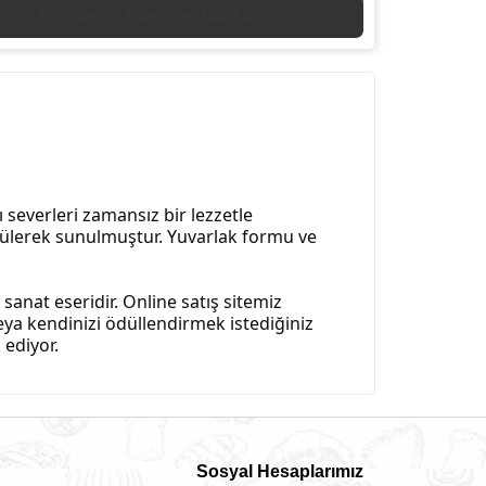
en gel al siparişlerinizde
200 TL indirim
ı severleri zamansız bir lezzetle
dökülerek sunulmuştur. Yuvarlak formu ve
 sanat eseridir. Online satış sitemiz
eya kendinizi ödüllendirmek istediğiniz
 ediyor.
Sosyal Hesaplarımız